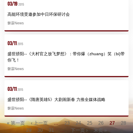
03/19
2015
高能环境受邀参加中日环保研讨会
磐霖News
03/11
2015
盛世骄阳--《大村官之放飞梦想》：带你爆（zhuang）笑（bi)带
你飞！
磐霖News
03/11
2015
盛世骄阳--《隋唐英雄5》大剧闹新春 力推全媒体战略
磐霖News
« 第一页
‹ 上一页
…
23
24
25
26
27
28
29
30
31
…
下一页 ›
末页 »