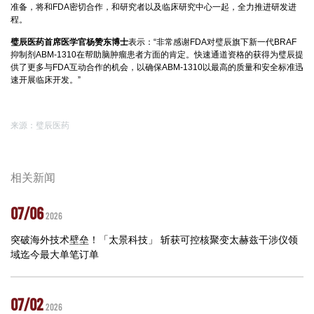
准备，将和FDA密切合作，和研究者以及临床研究中心一起，全力推进研发进
程。
璧辰医药首席医学官杨赞东博士
表示：“非常感谢FDA对璧辰旗下新一代BRAF
抑制剂ABM-1310在帮助脑肿瘤患者方面的肯定。快速通道资格的获得为璧辰提
供了更多与FDA互动合作的机会，以确保ABM-1310以最高的质量和安全标准迅
速开展临床开发。”
来源：璧辰医药
相关新闻
07/06
2026
突破海外技术壁垒！「太景科技」 斩获可控核聚变太赫兹干涉仪领
域迄今最大单笔订单
07/02
2026