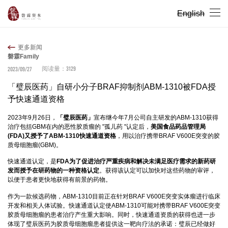
English
更多新闻
磐霖Family
3129
2023/09/27
阅读量：
「璧辰医药」自研小分子BRAF抑制剂ABM-1310被FDA授
予快速通道资格
2023年9月26日，
「璧辰医药」
宣布继今年7月公司自主研发的ABM-1310获得
治疗包括GBM在内的恶性胶质瘤的 "孤儿药 "认定后，
美国食品药品管理局
(FDA)又授予了ABM-1310快速通道资格
，用以治疗携带BRAF V600E突变的胶
质母细胞瘤(GBM)。
快速通道认定，是
FDA为了促进治疗严重疾病和解决未满足医疗需求的新药研
发而授予在研药物的一种资格认定
。获得该认定可以加快对这些药物的审评，
以便于患者更快地获得有前景的药物。
作为一款候选药物，ABM-1310目前正在针对BRAF V600E突变实体瘤进行临床
开发和相关人体试验。快速通道认定使ABM-1310可能对携带BRAF V600E突变
胶质母细胞瘤的患者治疗产生重大影响。同时，快速通道资质的获得也进一步
体现了璧辰医药为胶质母细胞瘤患者提供这一靶向疗法的承诺：璧辰已经做好