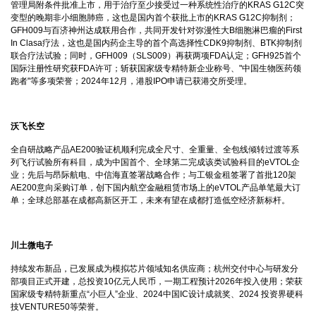
管理局附条件批准上市，用于治疗至少接受过一种系统性治疗的KRAS G12C突
变型的晚期非小细胞肺癌，这也是国内首个获批上市的KRAS G12C抑制剂；
GFH009与百济神州达成联用合作，共同开发针对弥漫性大B细胞淋巴瘤的First
In Clasa疗法，这也是国内药企主导的首个高选择性CDK9抑制剂、BTK抑制剂
联合疗法试验；同时，GFH009（SLS009）再获两项FDA认定；GFH925首个
国际注册性研究获FDA许可；斩获国家级专精特新企业称号、"中国生物医药领
跑者"等多项荣誉；2024年12月，港股IPO申请已获港交所受理。
沃飞长空
全自研战略产品AE200验证机顺利完成全尺寸、全重量、全包线倾转过渡等系
列飞行试验所有科目，成为中国首个、全球第二完成该类试验科目的eVTOL企
业；先后与昂际航电、中信海直签署战略合作；与工银金租签署了首批120架
AE200意向采购订单，创下国内航空金融租赁市场上的eVTOL产品单笔最大订
单；全球总部基在成都高新区开工，未来有望在成都打造低空经济新标杆。
川土微电子
持续发布新品，已发展成为模拟芯片领域知名供应商；杭州交付中心与研发分
部项目正式开建，总投资10亿元人民币，一期工程预计2026年投入使用；荣获
国家级专精特新重点“小巨人”企业、2024中国IC设计成就奖、2024 投资界硬科
技VENTURE50等荣誉。