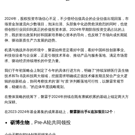
2024年，股权投资市场信心不足，不少曾经估值高企的企业估值出现回落，市
场资金加速流向少数项目，泡沫出清、头部集中化趋势愈演愈烈的同时，也使
得创投行业回归到真正的价值投资本源。2024年早期阶段投资交易占比的上
升，既折射出政策利好和国家培养耐心资本的导向，也反映了市场向成长期延
伸、驱动新质生产力发展的趋势。
机遇与挑战并存的环境中，磐霖始终坚定看好中国，看好中国科技创新事业。
科技创业者与企业家，正是引领技术革命、推动产品与服务落地、满足市场需
求、驱动经济持续增长的中坚力量。
我们于年初策略会上制定了今年的具体行进方向，明确了“持续深耕医疗及生物
技术和To B及科技两大领域，挖掘需求明确或正值技术爆发期且契合产业大逻
辑的创新机会，协同考察技术的‘新’与‘质’并判断落地可行性，以磐霖常规节
奏，稳健出击。”的总体年度战略规划。
在整体策略的统筹下，磐霖于2024年持续在既有禀赋积累的基础上锚定两大方
向深耕。
在2023-2024年基金募集的成果基础上，
磐霖新出手&追加项目12个
：
砺博生物
，Pre-A轮共同领投
小分子靶向RNA创新药研发企业