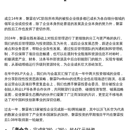
成立14年来，磐霖在VC阶段所布局的被投企业很多都已成长为各自细分领域的
领军企业或佼佼者，除了企业本身所处赛道的发展及企业本身的努力外，磐霖
的投后工作也发挥了密切作用。
2024年，磐霖在既有基础上对投后管理进行了更细致的分工与更严格的执行。
我们的投后管理团队与投资团队互为补充，追踪企业发展态势，跟进企业发展
难点和业务需求，帮助企业良性发展。通过投后管理团队的沟通机制和管理机
制，不仅保障了项目信息畅通，也可以在遇到专业瓶颈和资源信息不对称时，
积极调度产业、财务、法务等外部资源及中后台职能部门的能力，实现专项赋
能，从基础维稳运行升级到资源转化，为企业成长壮大添砖加瓦。
在年中的LP大会上，我们向与会嘉宾汇报了过去一年中两大投资领域的业绩，
并分享阶段性投资思路策略，磐霖Portfolio的优秀企业也在现场进行路演。在基
金运营会以及项目季度复盘会上，我们也携手磐霖投委会委员、部分被投企业
创始人和众LP等各界合作伙伴，共同眺望行业趋势、碰撞投资智慧、铺展战略
蓝图，促使磐霖生态圈内的伙伴们凝聚了广泛而深刻的共识，更坚定不移地表
达了对中国科技创新事业的深切信赖。
过去一年，磐霖有13家被投企业完成新一轮/两轮融资，其中以沃飞长空为代表
的数家企业获得了产业资本/国家队的加持。磐霖投资的早期项目平均在磐霖投
后1.08年取得新一轮融资。
「亲合力」
完成B2轮（2轮）超4亿元融资