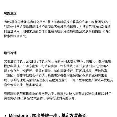
智新浩正
“组织器官再造及临床转化平台” 获上海市科学技术委员会立项；程新团队成功
利用体外再造胰岛组织移植治愈胰岛素依赖型糖尿病，为世界范围内首次报道
的通过利用干细胞来源的自体再生胰岛组织移植功能性治愈胰岛损伤性T2D的
探索性临床研究。
瑞云冷链
实现逆势增长，营收同比增长60%，毛利率同比增长30%，网络化、数字化规
模效应显现；出海东南亚，打造自身第二增长曲线；正式启动“瑞云仓”战略布
局；分别与中交产投、天津东疆港、梅山国际冷链、江苏极地熊、庆铃汽车
（集团）等签署战略合作协议；凭借在冷链数字化领域的创新实践和突出表
现，获评行业最高荣誉“五星级冷链物流企业”、36氪「数字化生产领域年度最具
商业价值企业」等多项荣誉。
在磐霖团队与被投企业的共同努力下，磐霖Portfolio里有近30家企业在2024年
实现突破/推出新品/达成合作，获得行业的高度认可。
Milestone：踏出关键一步，奠定发展基础