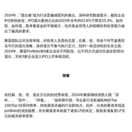
2024年，“退出难”成为行业普遍感受到的痛点。清科研究数据显示，被投企业
IPO持续收缩，IPO退出案例占比由2023年全年的53.8%下降至25.3%。如何
投、如何退，既考量基金的平衡能力，也对基金管理人的前瞻性和应变能力做
出了极高的要求。
磐霖团队以对决策审慎，对投资人负责的态度，在募、投、管各个环节渗透切
实可行的退出策略，保持退出节奏与执行定力，找到一条流动性的生存之路。
2024年，磐霖Portfolio有6家企业在不同阶段、以不同方式成功完成全部/部分
退出，另有3家企业进入IPO上市审核流程。
荣誉
依托募、投、管、退全方位的的优秀表现，2024年磐霖继续强势入围「清
科」、「投中」、「36氪」、「福布斯中国」等众多行业权威机构的Top
100/Top 50系列榜单，持续展现卓越的行业影响力。此外，出色的募资表现及
portfolio的演技版图，亦令磐霖资本收获了诸多LP的肯定，斩获多项备受LP关
注的相关榜单荣誉。