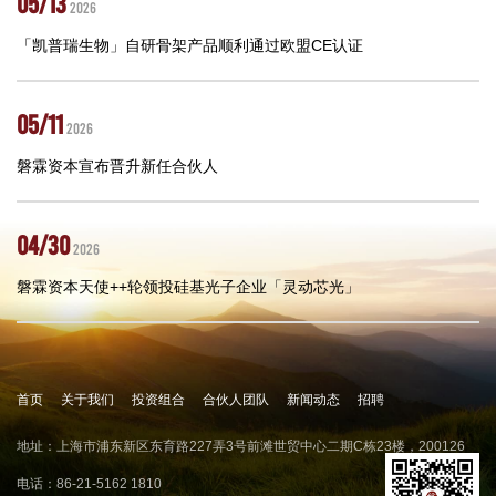
05/13
2026
「凯普瑞生物」自研骨架产品顺利通过欧盟CE认证
05/11
2026
磐霖资本宣布晋升新任合伙人
04/30
2026
磐霖资本天使++轮领投硅基光子企业「灵动芯光」
首页
关于我们
投资组合
合伙人团队
新闻动态
招聘
地址：上海市浦东新区东育路227弄3号前滩世贸中心二期C栋23楼，200126
电话：86-21-5162 1810