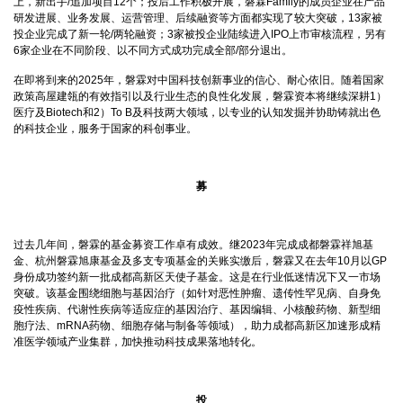
上，新出手/追加项目12个；投后工作积极开展，磐霖Family的成员企业在产品
研发进展、业务发展、运营管理、后续融资等方面都实现了较大突破，13家被
投企业完成了新一轮/两轮融资；3家被投企业陆续进入IPO上市审核流程，另有
6家企业在不同阶段、以不同方式成功完成全部/部分退出。
在即将到来的2025年，磐霖对中国科技创新事业的信心、耐心依旧。随着国家
政策高屋建瓴的有效指引以及行业生态的良性化发展，磐霖资本将继续深耕1）
医疗及Biotech和2）To B及科技两大领域，以专业的认知发掘并协助铸就出色
的科技企业，服务于国家的科创事业。
募
过去几年间，磐霖的基金募资工作卓有成效。继2023年完成成都磐霖祥旭基
金、杭州磐霖旭康基金及多支专项基金的关账实缴后，磐霖又在去年10月以GP
身份成功签约新一批成都高新区天使子基金。这是在行业低迷情况下又一市场
突破。该基金围绕细胞与基因治疗（如针对恶性肿瘤、遗传性罕见病、自身免
疫性疾病、代谢性疾病等适应症的基因治疗、基因编辑、小核酸药物、新型细
胞疗法、mRNA药物、细胞存储与制备等领域），助力成都高新区加速形成精
准医学领域产业集群，加快推动科技成果落地转化。
投