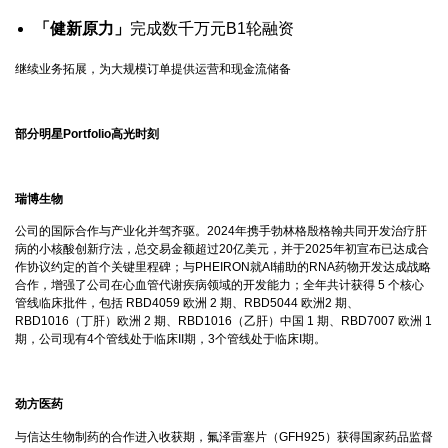
「健新原力」
完成数千万元B1轮融资
继续业务拓展，为大规模订单提供运营和现金流储备
部分明星Portfolio高光时刻
瑞博生物
公司的国际合作与产业化并驾齐驱。2024年携手勃林格殷格翰共同开发治疗肝
病的小核酸创新疗法，总交易金额超过20亿美元，并于2025年初宣布已达成合
作协议约定的首个关键里程碑；与PHEIRON就AI辅助的RNA药物开发达成战略
合作，增强了公司在心血管代谢疾病领域的开发能力；全年共计获得 5 个核心
管线临床批件，包括 RBD4059 欧洲 2 期、RBD5044 欧洲2 期、
RBD1016（丁肝）欧洲 2 期、RBD1016（乙肝）中国 1 期、RBD7007 欧洲 1
期，公司现有4个管线处于临床II期，3个管线处于临床I期。
劲方医药
与信达生物制药的合作进入收获期，氟泽雷塞片（GFH925）获得国家药品监督