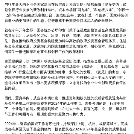
与往年最大的不同是国家层面在顶层设计和政策指引等层面做了诸多努力，鼓
励创投行业发展的新政利好迭出。资本市场新“国九条”、“科创板八条”、“创投十
七条”等多项金融政策密集出台，形成组合拳，意在打造一个服务于国家科技创
新事业的更加良性的生态，促进形成中长期资金持续流入的正向循环。
就在今年开年之际，国务院办公厅印发《关于促进政府投资基金高质量发展的
指导意见》，从基金的定位、出资、投资、管理、退出等方面提出具体指导意
见，旨在推动政府投资基金构建更加科学高效的政府投资基金管理体系，促进
基金高质量发展。这是继此前国家相继推进长期资本、耐心资本、降低返投比
例等又一推进国家科创事业和创投工作的政策利好。
更重要的是，该《意见》明确规范基金退出管理、拓宽基金退出渠道、完善基
金退出机制等，鼓励发展私募股权二级市场基金（S基金）、并购基金等，从而
推动 VC 行业在退出方面实现更加健康、多元化的发展。《意见》的出台，令
磐霖能够在既有禀赋积累的基础上持续深耕、坚持初心以不变应万变的同时，
也得以在项目退出上做出更多积极探索，立志寻找为创业企业创造更多价值的
新路径。
因此，置身事内，从业务本质出发，推进更加顺畅良性的投后管理及退出与新
基金的募集工作是磐霖资本在2024年的工作重点。需要强调的是，行业变局
下，专业选手的能力更能得到验证；在过去一年，磐霖的募、投、管、退各环
节工作都可圈可点，展现出强大的凝聚力与执行力。
2024年，磐霖的募资工作有序进行，持续深耕上海、杭州、成都等城市，完成
成都高新区天使子基金的签约；投资团队在2023-2024年基金募集的成果基础