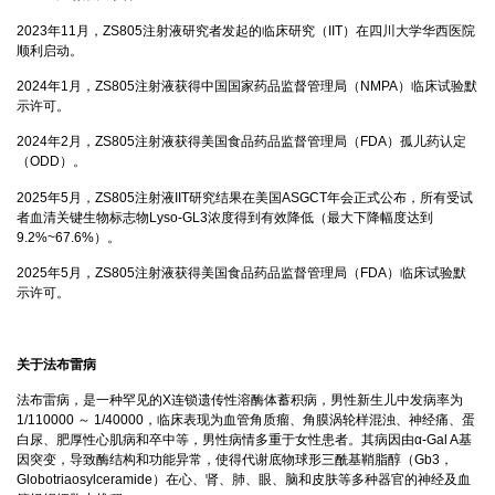
2023年11月，ZS805注射液研究者发起的临床研究（IIT）在四川大学华西医院
顺利启动。
2024年1月，ZS805注射液获得中国国家药品监督管理局（NMPA）临床试验默
示许可。
2024年2月，ZS805注射液获得美国食品药品监督管理局（FDA）孤儿药认定
（ODD）。
2025年5月，ZS805注射液IIT研究结果在美国ASGCT年会正式公布，所有受试
者血清关键生物标志物Lyso-GL3浓度得到有效降低（最大下降幅度达到
9.2%~67.6%）。
2025年5月，ZS805注射液获得美国食品药品监督管理局（FDA）临床试验默
示许可。
关于法布雷病
法布雷病，是一种罕见的X连锁遗传性溶酶体蓄积病，男性新生儿中发病率为
1/110000 ～ 1/40000，临床表现为血管角质瘤、角膜涡轮样混浊、神经痛、蛋
白尿、肥厚性心肌病和卒中等，男性病情多重于女性患者。其病因由α-Gal A基
因突变，导致酶结构和功能异常，使得代谢底物球形三酰基鞘脂醇（Gb3，
Globotriaosylceramide）在心、肾、肺、眼、脑和皮肤等多种器官的神经及血