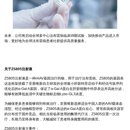
未来，公司将启动全球多中心法布雷病临床I/II期试验，加快推动产品进入市
场，更好地为全球法布雷病患者社群提供高质量服务。
关于ZS805注射液
ZS805注射液是一种rAAV基因治疗药物，用于治疗法布雷病。ZS805的基因表
达盒框架搭载了至善唯新自主研发的全球最小肝脏特异启动子和经信号肽序列
优化后的α-Gal A基因，保证了α-Gal A蛋白在肝脏细胞中特异表达并高效分泌，
能够有效降低血清中关键生物标志物Lyso-GL3浓度。
为确保更多患者能够得到有效治疗，至善唯新选择适合中国人群的AAV载体血
清型。经过动物模型评价，ZS805表达的α-Gal A蛋白在心、肾等疾病相关器官
的分布优于国外竞品。相比当前临床使用的酶替代疗法，ZS805仅需一次治
疗，长期乃至终身有效，大幅减轻了患者终身频繁用药的痛苦。
ZS805注射液大事件：