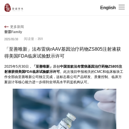
English
更多新闻
磐霖Family
2511
2025/05/30
阅读量：
「至善唯新」法布雷病rAAV基因治疗药物ZS805注射液获
得美国FDA临床试验默示许可
2025年5月30日，
「至善唯新」
原创
中国首款法布雷病基因治疗药物ZS805注
射液获得美国FDA临床试验默示许可
。此次项目申报相关的CMC和临床板块工
作全部由至善唯新公司独立完成，这标志着公司产品研发、质量控制、临床方
案设计等核心能力进一步得到全球高水平药监机构认可。