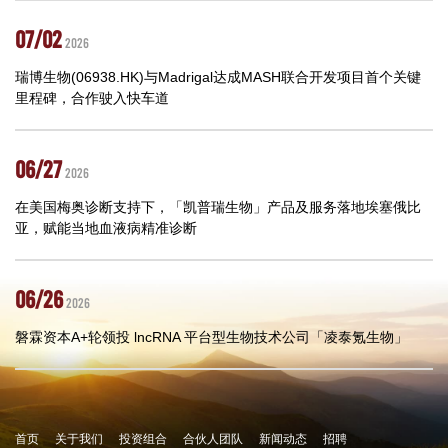
07/02
2026
瑞博生物(06938.HK)与Madrigal达成MASH联合开发项目首个关键
里程碑，合作驶入快车道
06/27
2026
在美国梅奥诊断支持下，「凯普瑞生物」产品及服务落地埃塞俄比
亚，赋能当地血液病精准诊断
06/26
2026
磐霖资本A+轮领投 lncRNA 平台型生物技术公司「凌泰氪生物」
首页
关于我们
投资组合
合伙人团队
新闻动态
招聘